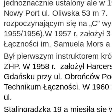
jednoznacznie ustalony ale w 1
Nowy Port ul. Oliwska 53 m 7.
rozpoczynającym się na „C” w
1955/1956).W 1957 r. założył 
Łączności im. Samuela Mors a
Był pierwszym instruktorem kr
ZHP.
W 1958 r.
założył Harce
Gdańsku przy ul.
Obrońców Poc
Technikum Łączności. W 1960 
ul.
Stalingradzką 19 a miesiła si