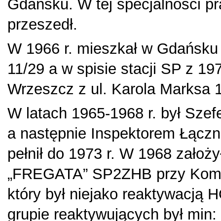
Gdańsku. W tej specjalności pr
przeszedł.
W 1966 r. mieszkał w Gdańsku 
11/29 a w spisie stacji SP z 19
Wrzeszcz z ul. Karola Marksa 
W latach 1965-1968 r. był Sze
a następnie Inspektorem Łączn
pełnił do 1973 r. W 1968 założy
„FREGATA” SP2ZHB przy Kome
który był niejako reaktywacj
grupie reaktywujących był min: