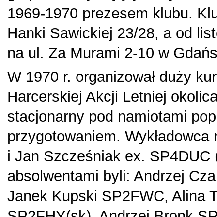
1969-1970 prezesem klubu.
Kl
Hanki Sawickiej 23/28, a od l
na ul. Za Murami 2-10 w Gdańs
W 1970 r. organizował duży kurs
Harcerskiej Akcji Letniej okol
stacjonarny pod namiotami pop
przygotowaniem. Wykładowca n
i Jan Szcześniak ex. SP4DUC (n
absolwentami byli: Andrzej C
Janek Kupski SP2FWC, Alina T
SP2FHY(sk), Andrzej Bronk S