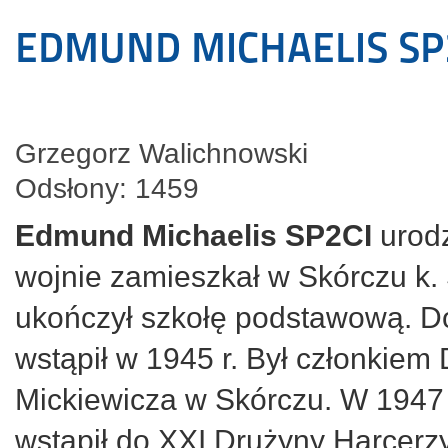
EDMUND MICHAELIS SP
Grzegorz Walichnowski
Odsłony: 1459
Edmund Michaelis
SP2CI
urodz
wojnie zamieszkał w Skórczu k.
ukończył szkołę podstawową. D
wstąpił w 1945 r. Był członkie
Mickiewicza w Skórczu. W 1947 
wstąpił do XXI Drużyny Harcerz