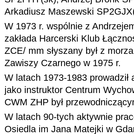
Arkadiusz Maszewski SP2GJX(
W 1973 r. wspólnie z Andrze
zakłada Harcerski Klub Łącznoś
ZCE/ mm słyszany był z morza k
Zawiszy Czarnego w 1975 r.
W latach 1973-1983 prowadził a
jako instruktor Centrum Wych
CWM ZHP był przewodniczącym 
W latach 90-tych aktywnie pr
Osiedla im Jana Matejki w Gd